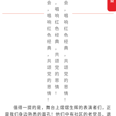
值得一提的是，舞台上熠熠生辉的表演者们，正
是我们身边熟悉的面孔！他们中有社区的老党员、退