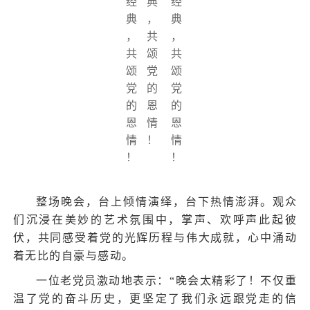
整场晚会，台上倾情演绎，台下热情澎湃。观众
们沉浸在美妙的艺术氛围中，掌声、欢呼声此起彼
伏，共同感受着党的光辉历程与伟大成就，心中涌动
着无比的自豪与感动。
一位老党员激动地表示：“晚会太精彩了！不仅重
温了党的奋斗历史，更坚定了我们永远跟党走的信