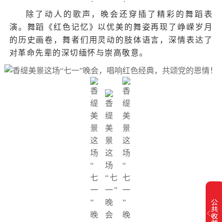
除了动人的歌声，晚会还穿插了精彩的舞蹈表
演。舞蹈《红色记忆》以优美的舞姿再现了峥嵘岁月
的历史画卷，舞者们用灵动的肢体语言，深情表达了
对革命先辈的深切缅怀与崇高敬意。