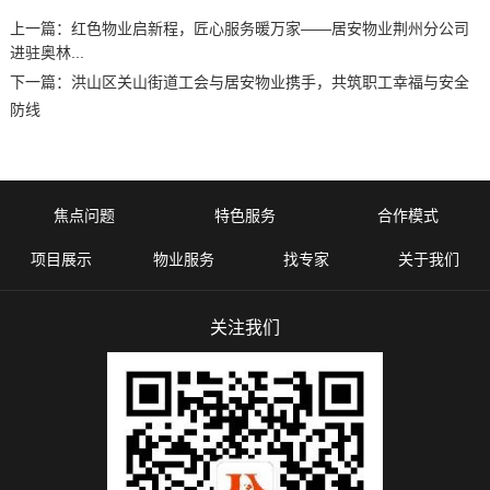
上一篇：
红色物业启新程，匠心服务暖万家——居安物业荆州分公司
进驻奥林...
下一篇：
洪山区关山街道工会与居安物业携手，共筑职工幸福与安全
防线
焦点问题
特色服务
合作模式
项目展示
物业服务
找专家
关于我们
关注我们