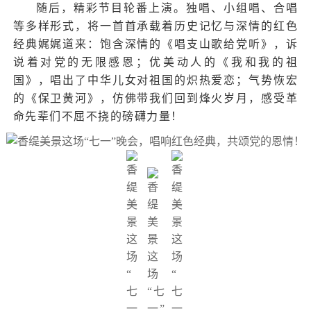
随后，精彩节目轮番上演。独唱、小组唱、合唱
等多样形式，将一首首承载着历史记忆与深情的红色
经典娓娓道来：饱含深情的《唱支山歌给党听》，诉
说着对党的无限感恩；优美动人的《我和我的祖
国》，唱出了中华儿女对祖国的炽热爱恋；气势恢宏
的《保卫黄河》，仿佛带我们回到烽火岁月，感受革
命先辈们不屈不挠的磅礴力量！