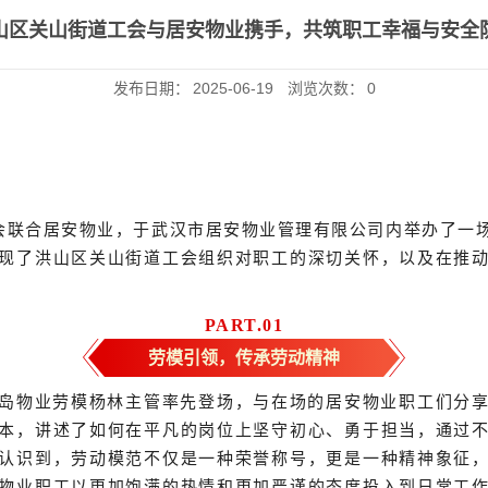
山区关山街道工会与居安物业携手，共筑职工幸福与安全
发布日期：
2025-06-19
浏览次数：
0
工会联合居安物业，于武汉市居安物业管理有限公司内举办了一
现了
洪山区关山街道
工会组织对职工的深切关怀，以及在推
PART.
0
1
劳模引领，传承劳动精神
岛物业劳模杨林主管率先登场，与在场的居安物业职工们分
本，讲述了如何在平凡的岗位上坚守初心、勇于担当，通过
认识到，劳动模范不仅是一种荣誉称号，更是一种精神象征
物业职工以更加饱满的热情和更加严谨的态度投入到日常工