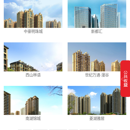
中豪明珠城
新都汇
西山林语
世纪万通·漫谷
南湖锦城
菱湖雅居