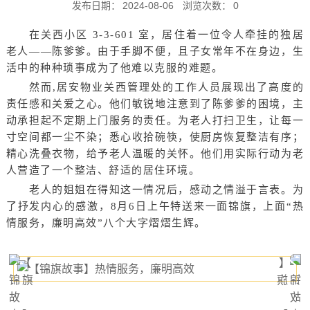
发布日期：
2024-08-06
浏览次数：
0
在关西小区 3-3-601 室，居住着一位令人牵挂的独居
老人——陈爹爹。由于手脚不便，且子女常年不在身边，生
活中的种种琐事成为了他难以克服的难题。
然而,居安物业关西管理处的工作人员展现出了高度的
责任感和关爱之心。他们敏锐地注意到了陈爹爹的困境，主
动承担起不定期上门服务的责任。为老人打扫卫生，让每一
寸空间都一尘不染；悉心收拾碗筷，使厨房恢复整洁有序；
精心洗叠衣物，给予老人温暖的关怀。他们用实际行动为老
人营造了一个整洁、舒适的居住环境。
老人的姐姐在得知这一情况后，感动之情溢于言表。为
了抒发内心的感激，8月6日上午特送来一面锦旗，上面“热
情服务，廉明高效”八个大字熠熠生辉。