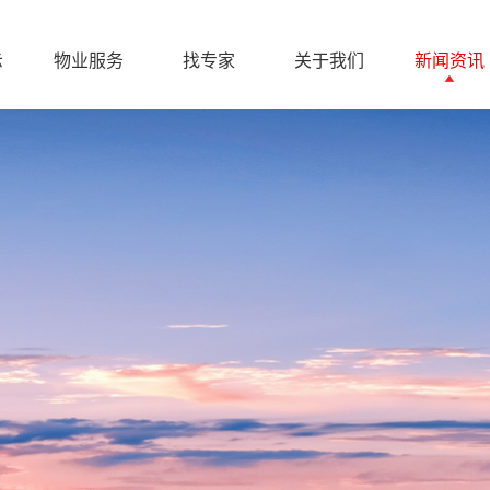
示
物业服务
找专家
关于我们
新闻资讯