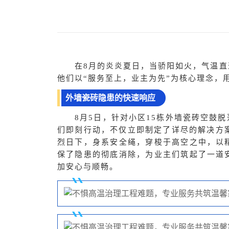
在8月的炎炎夏日，当骄阳如火，气温直
他们以“服务至上，业主为先”为核心理念，
外墙瓷砖隐患的快速响应
8月5日，针对小区15栋外墙瓷砖空鼓
们即刻行动，不仅立即制定了详尽的解决方案
烈日下，身系安全绳，穿梭于高空之中，以
保了隐患的彻底消除，为业主们筑起了一道
加安心与顺畅。