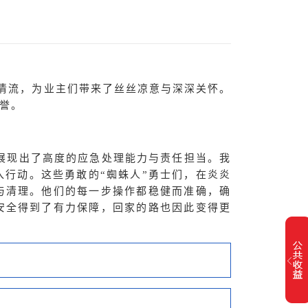
股清流，为业主们带来了丝丝凉意与深深关怀。
誉。
，展现出了高度的应急处理能力与责任担当。我
入行动。这些勇敢的“蜘蛛人”勇士们，在炎炎
与清理。他们的每一步操作都稳健而准确，确
安全得到了有力保障，回家的路也因此变得更