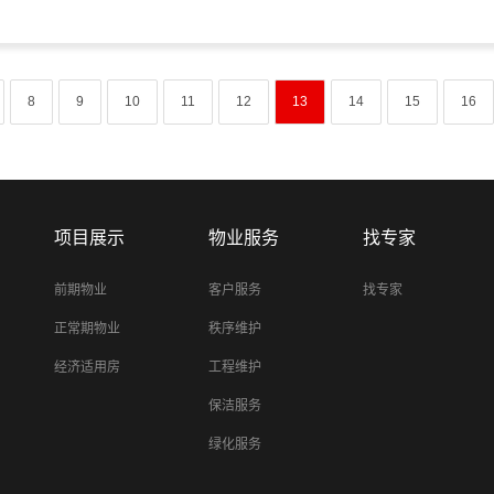
8
9
10
11
12
13
14
15
16
项目展示
物业服务
找专家
前期物业
客户服务
找专家
正常期物业
秩序维护
经济适用房
工程维护
保洁服务
绿化服务