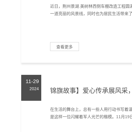
近日，荆州景湖.美树林西侧车棚改造工程圆
一道亮丽的风景线，同时也为居民生活带来了更
查看更多
11-29
2024
锦旗故事】爱心传承展风采
在生活的舞台上，总有一些人用行动书写着
是这样一位闪耀着军人光芒的楷模。11月19日