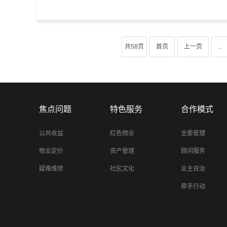
共58页
首页
上一页
...
焦点问题
特色服务
合作模式
公共收益
红色物业
全委管理
物业定价
资产管理
顾问服务
疑难维修
社区文化
业主自治
牵手行动