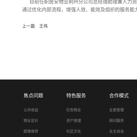
目前任职居安物业荆州分公司总经理助理兼人力资
通过优化内部流程，增强人效、能效及组织的服务能力
上一篇:
王伟
焦点问题
特色服务
合作模式
公共收益
红色物业
全委管理
物业定价
资产管理
顾问服务
疑难维修
社区文化
业主自治