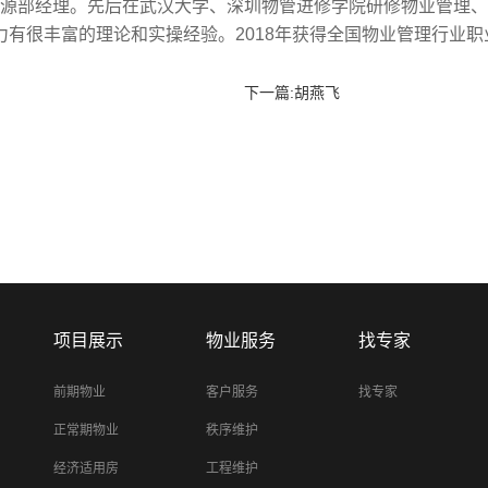
源部经理。先后在武汉大学、深圳物管进修学院研修物业管理、
有很丰富的理论和实操经验。2018年获得全国物业管理行业职
下一篇:
胡燕飞
项目展示
物业服务
找专家
前期物业
客户服务
找专家
正常期物业
秩序维护
经济适用房
工程维护