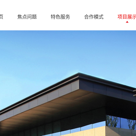
页
焦点问题
特色服务
合作模式
项目展