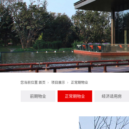
您当前位置:
首页
项目展示
正常期物业
前期物业
正常期物业
经济适用房