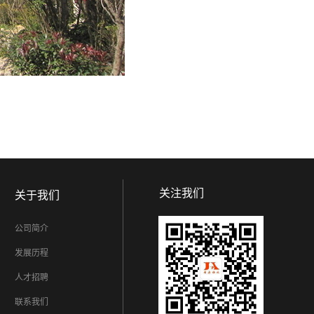
关注我们
关于我们
公司简介
发展历程
人才招聘
联系我们