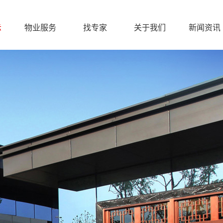
示
物业服务
找专家
关于我们
新闻资讯