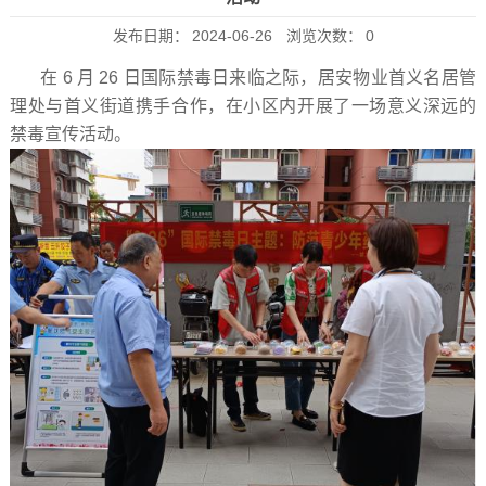
发布日期：
2024-06-26
浏览次数：
0
在 6 月 26 日国际禁毒日来临之际，居安物业首义名居管
理处与首义街道携手合作，在小区内开展了一场意义深远的
禁毒宣传活动。