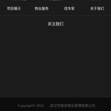
项目展示
物业服务
找专家
关于我们
关注我们
Copyright© 2021 武汉市居安物业管理有限公司