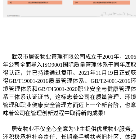
武汉市居安物业管理有限公司成立于2001年，2006
年公司全面导入ISO9001国际质量管理体系于同年底取
得认证，并已持续通过复审。2021年11月19日正式获
得GB/T19001-2016质量管理体系、GB/T24001-2016环
境管理体系和GB/T45001-2020职业安全与健康管理体
系三体系认证证书，这标志着公司在质量管理、环境
管理和职业健康安全管理方面迈上一个新台阶，也意
味着公司在管理创新过程中取得新的成果!
居安物业不仅全心全意为业主提供优质物业服务，
还积极承担社会责任，长期牵手帮扶老旧社区，体现