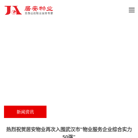
新闻资讯
热烈祝贺居安物业再次入围武汉市“物业服务企业综合实力
50强”