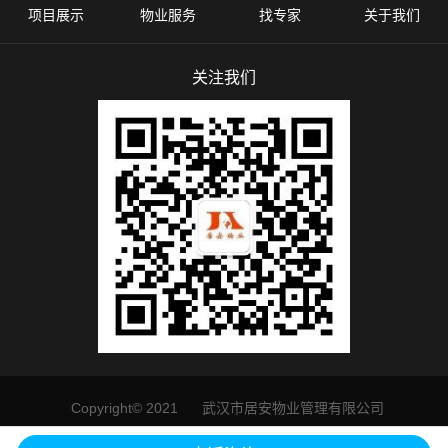
项目展示
物业服务
找专家
关于我们
关注我们
Copyright© 2021 武汉市居安物业管理有限公司
鄂ICP备19003554号