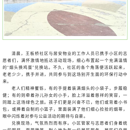
清晨，王板桥社区与居安物业的工作人员已携手小区的志
愿者们，满怀激情地抵达活动现场，细心布置起一个充满温情
的“烟头换鸡蛋”兑换站。不久，社区的各个角落便活跃起来，
老老少少，携手并进，共同参与到这场别开生面的环保行动中
来。
老人们精神矍铄，有的手提着装满烟头的小袋子，步履稳
健；有的则牵着孙儿孙女的小手，脸上洋溢着慈祥的笑容，一
同踏上这场绿色之旅。孩子们更是兴奋不已，他们或背着小书
包，或捧着自制的小篮子，里面装满了他们细心捡拾的烟蒂，
眼中闪烁着对参与公益活动的期待与自豪。
兑换现场，气氛热烈而有序。小区管家与志愿者们身着统
一的服装，面带微笑，耐心地为每一位居民服务。居民们自觉