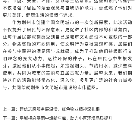
毒、节能、安全、环保、反诈等生活常识。这些知识的传递，
不仅增强了居民的法治观念与自我防护能力，更点燃了他们对
更加美好、健康生活的憧憬与追求。
作为荆州市创建全国文明城市的一次创新探索，此次活动
不仅提升了居民的环保意识，更促进了社区内部的和谐氛围，
让每个居民都深刻感受到自己是城市文明建设不可或缺的一部
分。物质奖励的巧妙运用，使文明行为变得直观可感，居民们
在参与中获得的满足感与成就感，成为了推动他们持续践行文
明理念的强大动力。这粒环保的种子，已在居民心中生根发
芽，激励他们从小事做起，如捡起烟头、节约用水、减少塑料
使用，共同为城市的美丽与宜居贡献力量。展望未来，我们期
待这样的活动能够常态化、深入化，吸引更广泛的社会力量参
与，共同绘就荆州市文明城市建设的宏伟蓝图。
上一篇：
建信志愿服务展温情，红色物业精神深扎根
下一篇：
皇城相府暴雨中焕新车库，助力小区环境品质提升