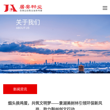
新闻资讯
烟头换鸡蛋，共筑文明梦——景湖美树林引领环保新风
尚，助力荆州创文行动