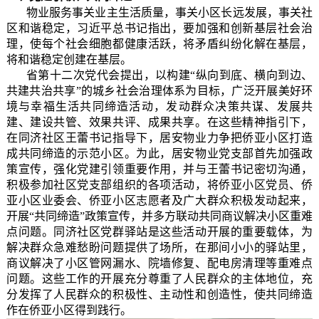
物业服务事关业主生活质量，事关小区长远发展，事关社
区和谐稳定，习近平总书记指出，要加强和创新基层社会治
理，使每个社会细胞都健康活跃，将矛盾纠纷化解在基层，
将和谐稳定创建在基层。
省第十二次党代会提出，以构建“纵向到底、横向到边、
共建共治共享”的城乡社会治理体系为目标，广泛开展美好环
境与幸福生活共同缔造活动，发动群众决策共谋、发展共
建、建设共管、效果共评、成果共享。在这些精神指引下，
在同济社区王蕾书记指导下，居安物业力争把侨亚小区打造
成共同缔造的示范小区。为此，居安物业党支部首先加强政
策宣传，强化党建引领重要作用，并与王蕾书记密切沟通，
积极参加社区党支部组织的各项活动，将侨亚小区党员、侨
亚小区业委会、侨亚小区志愿者及广大群众积极发动起来，
开展“共同缔造”政策宣传，并多方联动共同商议解决小区重难
点问题。同济社区党群驿站是这些活动开展的重要载体，为
解决群众急难愁盼问题提供了场所，在那间小小的驿站里，
商议解决了小区管网漏水、院墙修复、配电房清理等重难点
问题。这些工作的开展充分尊重了人民群众的主体地位，充
分发挥了人民群众的积极性、主动性和创造性，使共同缔造
作在侨亚小区得到践行。