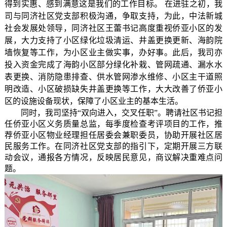
得到实惠、感到满意这是我们的工作目标。 在进驻之初，我
司与同济社区党支部积极沟通，争取支持，为此，中法新城
社会发展处领导，同济社区王蕾书记高度重视侨亚小区的发
展，大力支持了小区绿化垃圾清运、井盖更换更新、海韵院
墙恢复等工作，为小区业主做实事，办好事。此后，我司亦
投入资金完成了海韵小区部分绿化补栽、管网疏通、漏水水
表更换、消防隐患排查、供水管网渗水维修、小区主干道照
明改造、小区破损缺失井盖更换等工作，大大改善了侨亚小
区的设施设备现状，保障了小区业主的基本生活。
同时，我司坚持“双向进入，交叉任职”。聘请社区书记担
任侨亚小区义务质量总监，每季度检查考评项目的工作，推
荐侨亚小区物业经理担任居委会兼职委员，协助开展社区居
民服务工作。在同济社区党支部的指引下，定期开展三方联
动会议，通报各方情况，反映居民意见，商议解决重难点问
题。