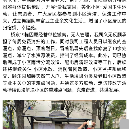
务队伍，主动结对为空巢老人、留守儿童、重残重病等特殊
困难群体提供帮助，开展“爱我家园，美化小区”爱国卫生运
动，让志愿者、广大居民都参与到小区清洁、保洁工作中
来，成立舞蹈队丰富业主业余文化生活.....增强了小区居民的
归宿感、幸福感。
桥东19栋因原经营单位撤离，无人管理，我司义无反顾承
担了每周免费清扫的工作，同时我司工程人员日以继夜的查
漏点，修漏点，顶着烈日，冒着酷暑先后查找修复了10余处
漏点，减少了水资源浪费，控制了经营成本。此外，司已协
助完成了小区雨污分流改造、配电房清理改造等工作，后续
还将继续关注 小区水改、消防管网改造、小区监控系统移
交、颐乐园加装天然气入户、生活垃圾分类及老旧小区改造
等业主关心的重难点问题，并通过多方联动，走访转改等活
动持续设法解决小区的重难点问题，克难奋进，共谋发展。