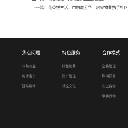
下一篇：
花香悦生活，巾帼展芳华—居安物业携手社区
焦点问题
特色服务
合作模式
公共收益
红色物业
全委管理
物业定价
资产管理
顾问服务
疑难维修
社区文化
业主自治
牵手行动