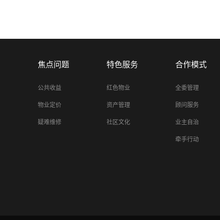
焦点问题
特色服务
合作模式
公共收益
红色物业
全委管理
物业定价
资产管理
顾问服务
疑难维修
社区文化
业主自治
牵手行动