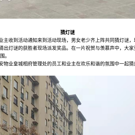
猜灯谜
业主收到活动通知来到活动现场，男女老少齐上阵共同猜灯谜，
猜出灯谜的获胜者现场派发奖品。在一片祝贺与羡慕声中，大家
围。
安物业皇城相府管理处的员工和业主在欢乐和谐的氛围中一起猜灯