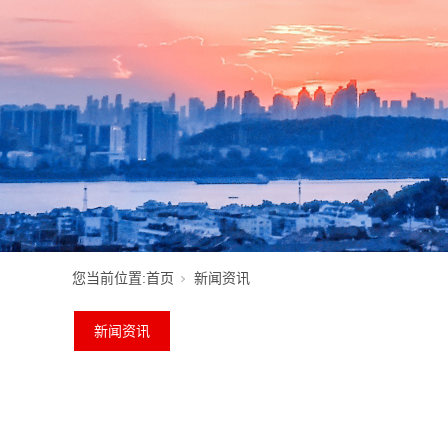
您当前位置:
首页
新闻资讯
新闻资讯