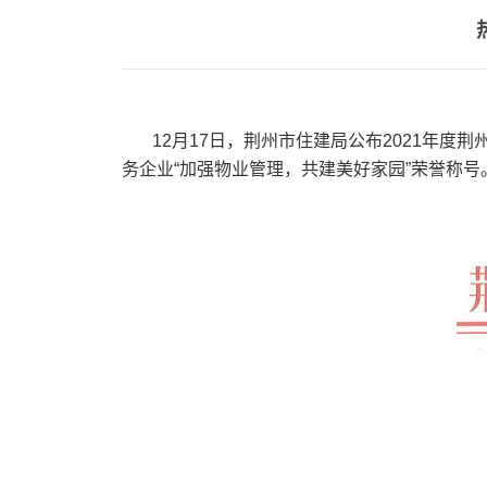
12月17日，荆州市住建局公布2021年度
务企业“加强物业管理，共建美好家园”荣誉称