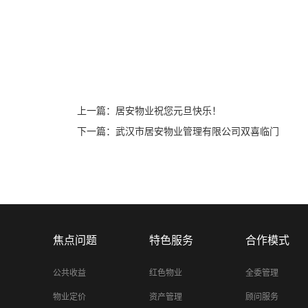
上一篇：
居安物业祝您元旦快乐！
下一篇：
武汉市居安物业管理有限公司双喜临门
焦点问题
特色服务
合作模式
公共收益
红色物业
全委管理
物业定价
资产管理
顾问服务