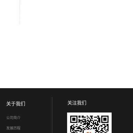
关注我们
关于我们
公司简介
发展历程