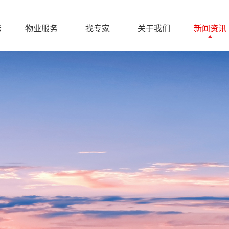
示
物业服务
找专家
关于我们
新闻资讯