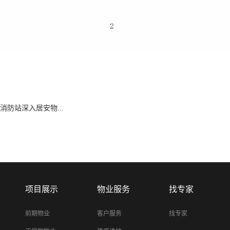
消防站深入居安物...
项目展示
物业服务
找专家
前期物业
客户服务
找专家