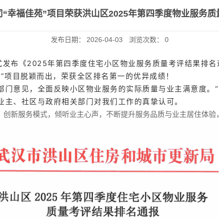
“幸福佳苑”项目荣获洪山区2025年第四季度物业服务
发布日期：
2026-04-03
浏览次数：
0
发布《2025年第四季度住宅小区物业服务质量考评结果排名
苑
”项目脱颖而出，荣获全区排名第一的优异成绩！
部门意见，全面反映小区物业服务的实际质量与业主满意度。“
业主、社区与政府相关部门对我们工作的真挚认可。
，创新服务模式，倾听业主心声，不断提升服务品质与业主居住体验