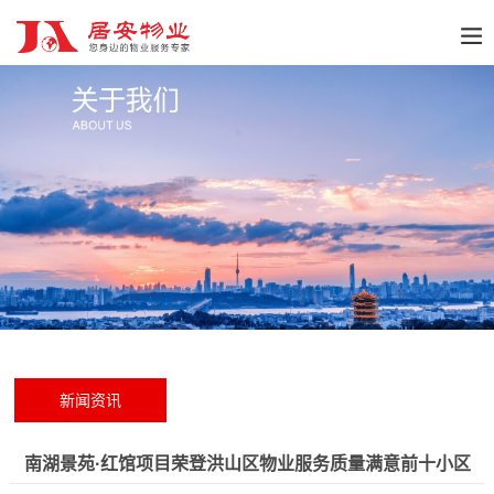
新闻资讯
南湖景苑·红馆项目荣登洪山区物业服务质量满意前十小区