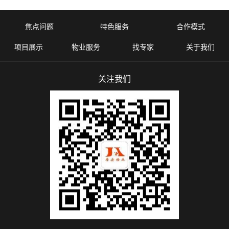
焦点问题
特色服务
合作模式
项目展示
物业服务
找专家
关于我们
关注我们