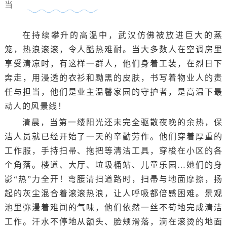
在持续攀升的高温中，武汉仿佛被放进巨大的蒸
笼，热浪滚滚，令人酷热难耐。当大多数人在空调房里
享受清凉时，有这样一群人，他们身着工装，在烈日下
奔走，用浸透的衣衫和黝黑的皮肤，书写着物业人的责
任与担当，他们是业主温馨家园的守护者，是高温下最
动人的风景线！
清晨，当第一缕阳光还未完全驱散夜晚的余热，保
洁人员就已经开始了一天的辛勤劳作。他们穿着厚重的
工作服，手持扫帚、拖把等清洁工具，穿梭在小区的各
个角落。楼道、大厅、垃圾桶站、儿童乐园…她们的身
影“热”力全开！弯腰清扫道路时，扫帚与地面摩擦，扬
起的灰尘混合着滚滚热浪，让人呼吸都倍感困难。景观
池里弥漫着难闻的气味，他们依然一丝不苟地完成清洁
工作。汗水不停地从额头、脸颊滑落，滴在滚烫的地面