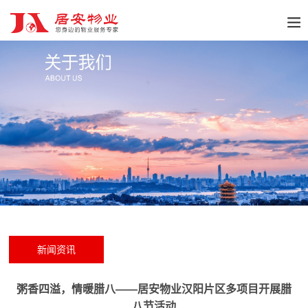
新闻资讯
粥香四溢，情暖腊八——居安物业汉阳片区多项目开展腊
八节活动