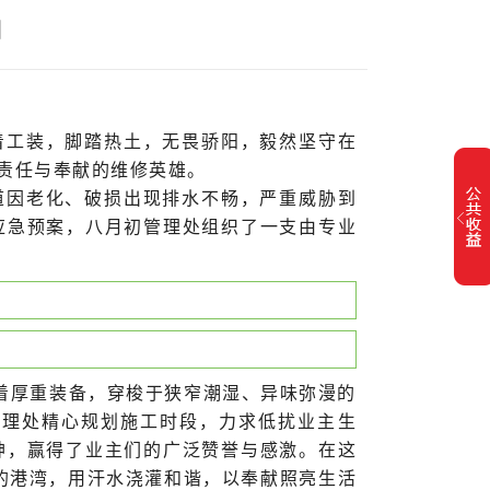
园
着工装，脚踏热土，无畏骄阳，毅然坚守在
责任与奉献的维修英雄。
道因老化、破损出现排水不畅，严重威胁到
应急预案，八月初管理处组织了一支由专业
着厚重装备，穿梭于狭窄潮湿、异味弥漫的
管理处精心规划施工时段，力求低扰业主生
神，赢得了业主们的广泛赞誉与感激。在这
暖的港湾，用汗水浇灌和谐，以奉献照亮生活