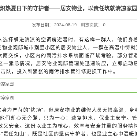
炽热夏日下的守护者——居安物业，以责任筑就清凉家
发布日期：
2024-08-19
浏览次数：
0
人选择躲进清凉的空调房避暑时，有这样一群人，他们身
安物业观邸城市别墅小区的居安物业人，一群在高温中铸就
大雨交织，小区内的雨污排水系统面临严峻考验，部分管
这一紧急情况，居安物业观邸管理处迅速响应，立即启动
突击队，投入到紧张的雨污排水管维修更换工作中。
身为严苛的“烤场”，但居安物业的维修人员无惧高温，身
他们却心无旁骛，只为一心：速复排水，保业主安宁。
效又安全。这份以业主为核心，效率与安全并重的服务精
解“责任如山”，既是社区的坚实守护者，也是业主心中温