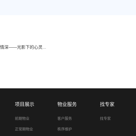
深——光影下的心灵...
项目展示
物业服务
找专家
前期物业
客户服务
找专家
正常期物业
秩序维护