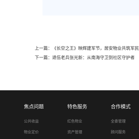
上一篇：
《长空之王》映辉建军节，居安物业共筑军民情
下一篇：
退伍老兵张光新：从南海守卫到社区守护者
焦点问题
特色服务
合作模式
公共收益
红色物业
全委管理
物业定价
资产管理
顾问服务