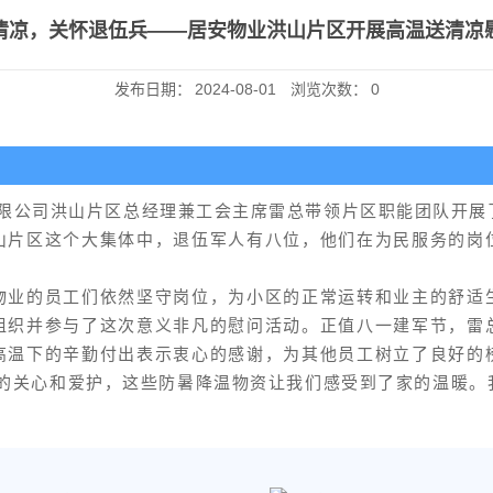
清凉，关怀退伍兵——居安物业洪山片区开展高温送清凉
发布日期：
2024-08-01
浏览次数：
0
理有限公司洪山片区总经理兼工会主席雷总带领片区职能团队开
山片区这个大集体中，退伍军人有八位，他们在为民服务的岗
物业的员工们依然坚守岗位，为小区的正常运转和业主的舒适
组织并参与了这次意义非凡的慰问活动。正值八一建军节，雷
高温下的辛勤付出表示衷心的感谢，为其他员工树立了良好的
们的关心和爱护，这些防暑降温物资让我们感受到了家的温暖。