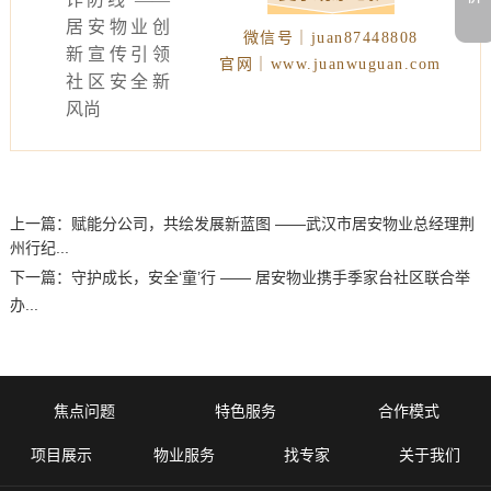
微信号｜juan87448808
官网｜www.juanwuguan.com
上一篇：
赋能分公司，共绘发展新蓝图 ——武汉市居安物业总经理荆
州行纪...
下一篇：
守护成长，安全‘童’行 —— 居安物业携手季家台社区联合举
办...
焦点问题
特色服务
合作模式
项目展示
物业服务
找专家
关于我们