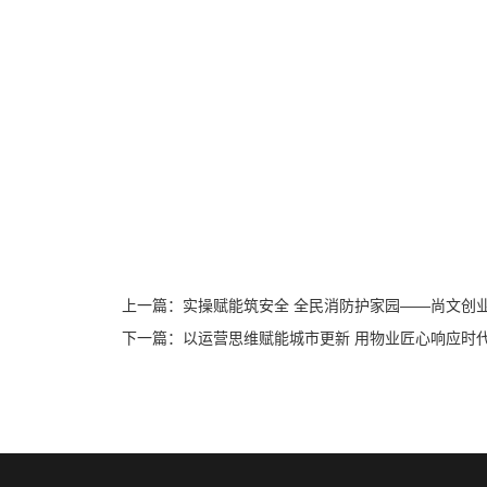
上一篇：
实操赋能筑安全 全民消防护家园——尚文创
下一篇：
以运营思维赋能城市更新 用物业匠心响应时代