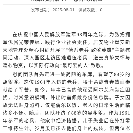
发布日期：
2025-08-01
浏览次数：
0
在庆祝中国人民解放军建军98周年之际，为弘扬拥
军优属光荣传统，践行企业社会责任，居安物业盘安新
天地管理处精心组织开展了“情系老兵 致敬英雄”主题慰
问活动，深入园区走访困难退伍老兵，送去真挚关怀与
暖心物资，以实际行动向“最可爱的人”致敬。
慰问团队首先走进一处简陋的车库，看望了84岁的
胡爹爹。这位1964年入伍的老兵，将十余载青春热血奉
献给了军营。如今，年事已高的他深受阿尔茨海默症困
扰，时常意识模糊，外出时需佩戴身份信息牌。子女因
故无法贴身照料，仅能偶尔送饭，老人的日常生活面临
诸多不便。随后，团队拜访了88岁的吴爹爹。作为1961
年参军的老兵，他家中经济拮据，儿子失业后在外打零
工维持生计。岁月虽已褪去他们身上的戎装，但两位老